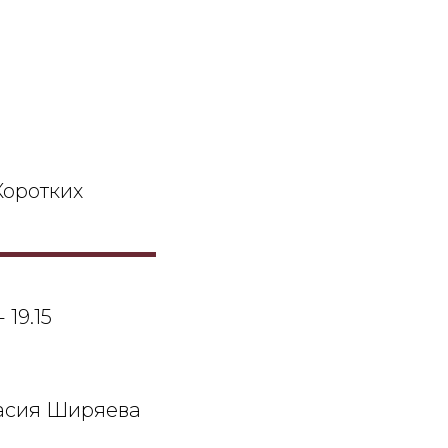
оротких
- 19.15
асия Ширяева